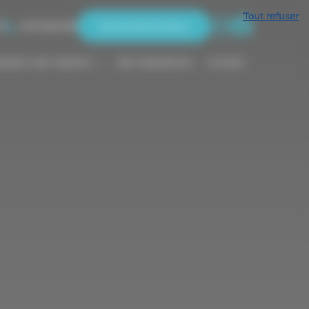
Tout refuser
3
0674069318
Demande de devis
allation de matériel
Nos réalisations
Contact