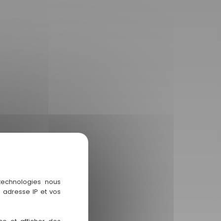
n
n
n
n
n
 technologies nous
 adresse IP et vos