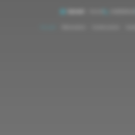
Samedi
Fermé
046809645
Accueil
Rénovation
Construction
Inst